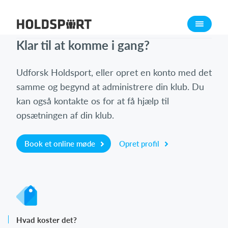
Om Holdsport
Klar til at komme i gang?
Om os
Mød os
Udforsk Holdsport, eller opret en konto med det
Karriere
samme og begynd at administrere din klub. Du
Presseomtale
kan også kontakte os for at få hjælp til
opsætningen af din klub.
Funktioner
Kalender
Book et online møde
Opret profil
Kontingentopkrævning
Hjemmeside
Webshop
Billetsystem
Hvad koster det?
Hvad koster det?