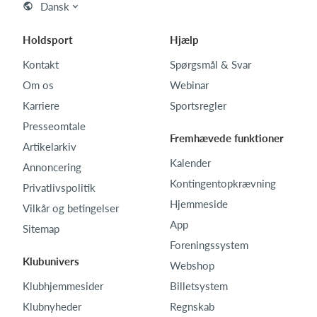
Dansk
Holdsport
Hjælp
Kontakt
Spørgsmål & Svar
Om os
Webinar
Karriere
Sportsregler
Presseomtale
Fremhævede funktioner
Artikelarkiv
Kalender
Annoncering
Kontingentopkrævning
Privatlivspolitik
Hjemmeside
Vilkår og betingelser
App
Sitemap
Foreningssystem
Klubunivers
Webshop
Klubhjemmesider
Billetsystem
Klubnyheder
Regnskab