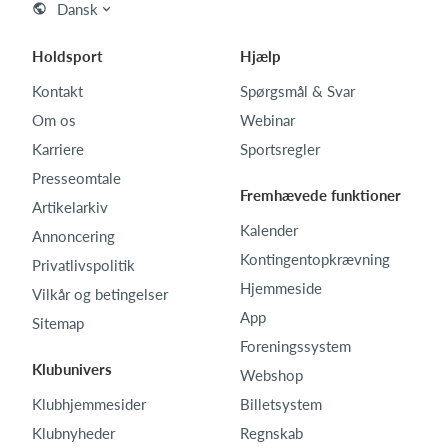
Dansk
Holdsport
Hjælp
Kontakt
Spørgsmål & Svar
Om os
Webinar
Karriere
Sportsregler
Presseomtale
Fremhævede funktioner
Artikelarkiv
Kalender
Annoncering
Kontingentopkrævning
Privatlivspolitik
Hjemmeside
Vilkår og betingelser
App
Sitemap
Foreningssystem
Klubunivers
Webshop
Klubhjemmesider
Billetsystem
Klubnyheder
Regnskab