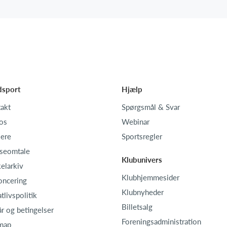
dsport
Hjælp
akt
Spørgsmål & Svar
os
Webinar
iere
Sportsregler
seomtale
Klubunivers
kelarkiv
Klubhjemmesider
oncering
Klubnyheder
atlivspolitik
Billetsalg
år og betingelser
Foreningsadministration
map