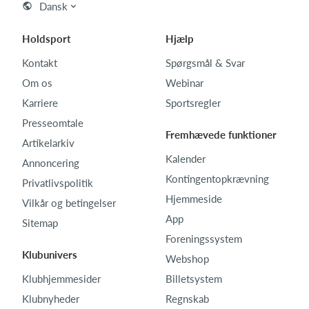
Dansk
Holdsport
Hjælp
Kontakt
Spørgsmål & Svar
Om os
Webinar
Karriere
Sportsregler
Presseomtale
Fremhævede funktioner
Artikelarkiv
Kalender
Annoncering
Kontingentopkrævning
Privatlivspolitik
Hjemmeside
Vilkår og betingelser
App
Sitemap
Foreningssystem
Klubunivers
Webshop
Klubhjemmesider
Billetsystem
Klubnyheder
Regnskab