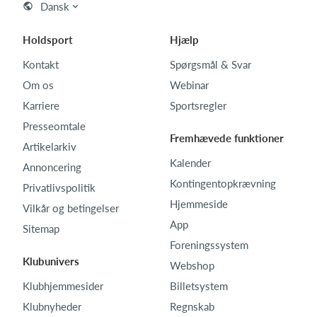
Dansk
Holdsport
Hjælp
Kontakt
Spørgsmål & Svar
Om os
Webinar
Karriere
Sportsregler
Presseomtale
Fremhævede funktioner
Artikelarkiv
Kalender
Annoncering
Kontingentopkrævning
Privatlivspolitik
Hjemmeside
Vilkår og betingelser
App
Sitemap
Foreningssystem
Klubunivers
Webshop
Klubhjemmesider
Billetsystem
Klubnyheder
Regnskab