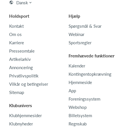
Dansk
Holdsport
Hjælp
Kontakt
Spørgsmål & Svar
Om os
Webinar
Karriere
Sportsregler
Presseomtale
Fremhævede funktioner
Artikelarkiv
Kalender
Annoncering
Kontingentopkrævning
Privatlivspolitik
Hjemmeside
Vilkår og betingelser
App
Sitemap
Foreningssystem
Klubunivers
Webshop
Klubhjemmesider
Billetsystem
Klubnyheder
Regnskab