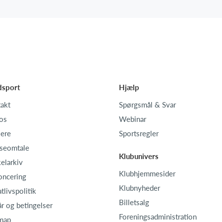
dsport
Hjælp
akt
Spørgsmål & Svar
os
Webinar
iere
Sportsregler
seomtale
Klubunivers
kelarkiv
Klubhjemmesider
oncering
Klubnyheder
atlivspolitik
Billetsalg
år og betingelser
Foreningsadministration
map