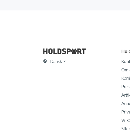
Hol
Dansk
Kont
Om 
Karr
Pres
Arti
Ann
Priv
Vilk
Site